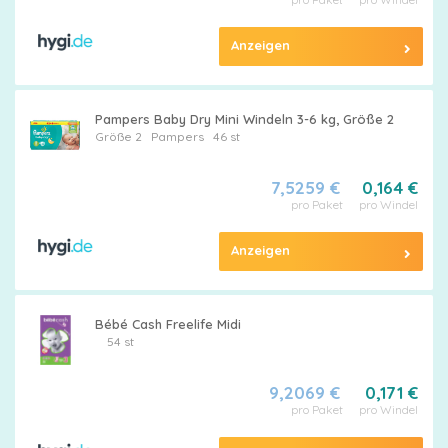
Alle
Windeln
Anzeigen
Pampers Baby Dry Mini Windeln 3-6 kg, Größe 2
Größe 2
Pampers
46 st
Pampers
7,5259 €
0,164 €
Größen
pro Paket
pro Windel
Anzeigen
Feuchttücher
Bébé Cash Freelife Midi
54 st
9,2069 €
0,171 €
pro Paket
pro Windel