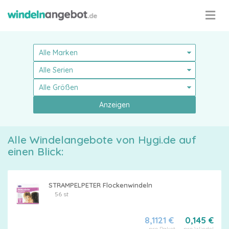
Anzeigen
Alle Windelangebote von Hygi.de auf
einen Blick:
Pampers
STRAMPELPETER Flockenwindeln
56 st
8,1121 €
0,145 €
pro Paket
pro Windel