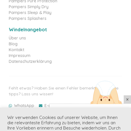
Pampers Pure Protection
Pampers Simply Dry
Pampers Sleep & Play
Pampers Splashers
Windelnangebot
Über uns
Blog
Kontakt
Impressum
Datenschutzerklärung
Fehlt etwas? Haben Sie einen Fehler bemerkt? Haben Sie
tipps? Lass uns wissen!
×
WhatsApp
E-mail
Immer der beste Preis
Wir verwenden Cookies auf unserer Website, um Ihnen
Aktuelle Preisaktualisierung: 06/08/2026
Erhalten Sie die beste Angebote für
die relevanteste Erfahrung zu bieten, indem wir uns an
Ihre Kinder in Ihrer Mailbox
Ihre Vorlieben erinnern und Besuche wiederholen. Durch