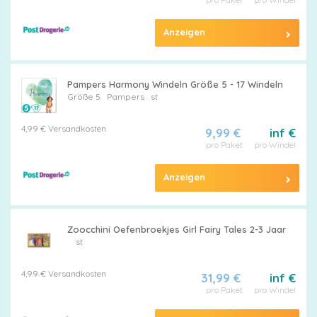
Anzeigen
Alle
Windeln
Pampers Harmony Windeln Größe 5 - 17 Windeln
Größe 5
Pampers
st
4,99 € Versandkosten
9,99 €
inf €
pro Paket
pro Windel
Pampers
Anzeigen
Größen
Zoocchini Oefenbroekjes Girl Fairy Tales 2-3 Jaar
st
Feuchttücher
4,99 € Versandkosten
31,99 €
inf €
pro Paket
pro Windel