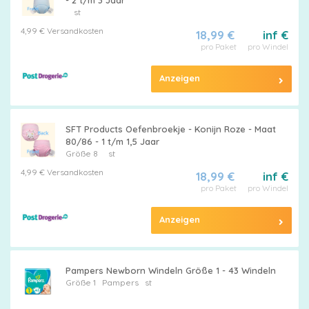
- 2 t/m 3 Jaar
st
4,99 € Versandkosten
18,99 €
inf €
pro Paket
pro Windel
Anzeigen
SFT Products Oefenbroekje - Konijn Roze - Maat
80/86 - 1 t/m 1,5 Jaar
Größe 8
st
4,99 € Versandkosten
18,99 €
inf €
pro Paket
pro Windel
Anzeigen
Pampers Newborn Windeln Größe 1 - 43 Windeln
Größe 1
Pampers
st