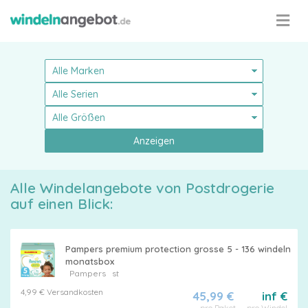
Anzeigen
Alle Windelangebote von Postdrogerie
auf einen Blick:
Pampers premium protection grosse 5 - 136 windeln
monatsbox
Pampers
st
Pampers
4,99 € Versandkosten
45,99 €
inf €
pro Paket
pro Windel