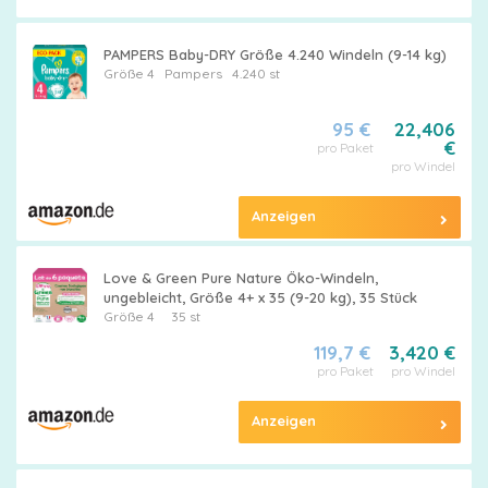
PAMPERS Baby-DRY Größe 4.240 Windeln (9-14 kg)
Größe 4
Pampers
4.240 st
95 €
22,406
€
pro Paket
pro Windel
Anzeigen
Love & Green Pure Nature Öko-Windeln,
ungebleicht, Größe 4+ x 35 (9-20 kg), 35 Stück
Größe 4
35 st
119,7 €
3,420 €
pro Paket
pro Windel
Anzeigen