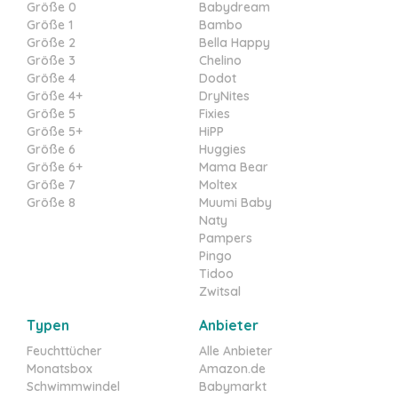
Größe 0
Babydream
Größe 1
Bambo
Größe 2
Bella Happy
Größe 3
Chelino
Größe 4
Dodot
Größe 4+
DryNites
Größe 5
Fixies
Größe 5+
HiPP
Größe 6
Huggies
Größe 6+
Mama Bear
Größe 7
Moltex
Größe 8
Muumi Baby
Naty
Pampers
Pingo
Tidoo
Zwitsal
Typen
Anbieter
Feuchttücher
Alle Anbieter
Monatsbox
Amazon.de
Schwimmwindel
Babymarkt