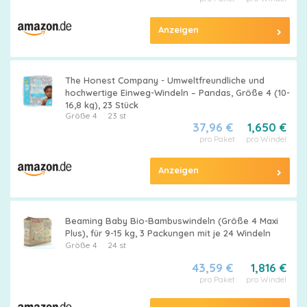
Alle
Anzeigen
Windeln
The Honest Company - Umweltfreundliche und
hochwertige Einweg-Windeln – Pandas, Größe 4 (10-
16,8 kg), 23 Stück
Größe 4
23 st
37,96 €
1,650 €
pro Paket
pro Windel
Pampers
Größen
Anzeigen
Beaming Baby Bio-Bambuswindeln (Größe 4 Maxi
Feuchttücher
Plus), für 9-15 kg, 3 Packungen mit je 24 Windeln
Größe 4
24 st
43,59 €
1,816 €
pro Paket
pro Windel