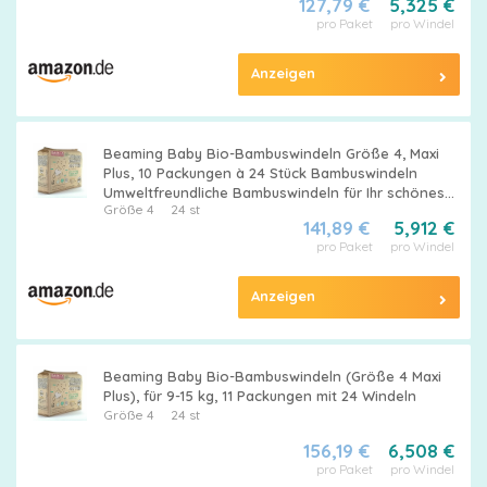
127,79 €
5,325 €
pro Paket
pro Windel
Anzeigen
Beaming Baby Bio-Bambuswindeln Größe 4, Maxi
Plus, 10 Packungen à 24 Stück Bambuswindeln
Umweltfreundliche Bambuswindeln für Ihr schönes
Größe 4
24 st
Baby 6 bis 12 Monate
141,89 €
5,912 €
pro Paket
pro Windel
Anzeigen
Beaming Baby Bio-Bambuswindeln (Größe 4 Maxi
Plus), für 9-15 kg, 11 Packungen mit 24 Windeln
Größe 4
24 st
156,19 €
6,508 €
pro Paket
pro Windel