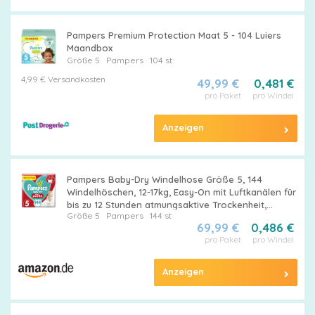
Pampers Premium Protection Maat 5 - 104 Luiers
Maandbox
Größe 5
Pampers
104 st
4,99 € Versandkosten
49,99 €
0,481 €
pro Paket
pro Windel
Anzeigen
Pampers Baby-Dry Windelhose Größe 5, 144
Windelhöschen, 12-17kg, Easy-On mit Luftkanälen für
bis zu 12 Stunden atmungsaktive Trockenheit,
Größe 5
Pampers
144 st
Monatspackung
69,99 €
0,486 €
pro Paket
pro Windel
Anzeigen