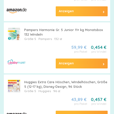
Anzeigen
Alle
Pampers Harmonie Gr. 5 Junior 11+ kg Monatsbox
132 Windeln
Windeln
Größe 5
Pampers
132 st
59,99 €
0,454 €
pro Paket
pro Windel
Anzeigen
Pampers
Größen
Huggies Extra Care Höschen, Windelhöschen, Größe
5 (12-17 kg), Disney-Design, 96 Stück
Größe 5
Huggies
96 st
43,89 €
0,457 €
Feuchttücher
pro Paket
pro Windel