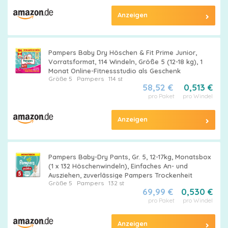
Anzeigen
Pampers Baby Dry Höschen & Fit Prime Junior,
Vorratsformat, 114 Windeln, Größe 5 (12-18 kg), 1
Monat Online-Fitnessstudio als Geschenk
Größe 5
Pampers
114 st
58,52 €
0,513 €
pro Paket
pro Windel
Anzeigen
Pampers Baby-Dry Pants, Gr. 5, 12-17kg, Monatsbox
(1 x 132 Höschenwindeln), Einfaches An- und
Ausziehen, zuverlässige Pampers Trockenheit
Größe 5
Pampers
132 st
69,99 €
0,530 €
pro Paket
pro Windel
Anzeigen