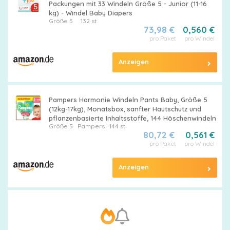
Packungen mit 33 Windeln Größe 5 - Junior (11-16
kg) - Windel Baby Diapers
Größe 5
132 st
73,98 €
0,560 €
pro Paket
pro Windel
Anzeigen
Pampers Harmonie Windeln Pants Baby, Größe 5
(12kg-17kg), Monatsbox, sanfter Hautschutz und
pflanzenbasierte Inhaltsstoffe, 144 Höschenwindeln
Größe 5
Pampers
144 st
80,72 €
0,561 €
pro Paket
pro Windel
Anzeigen