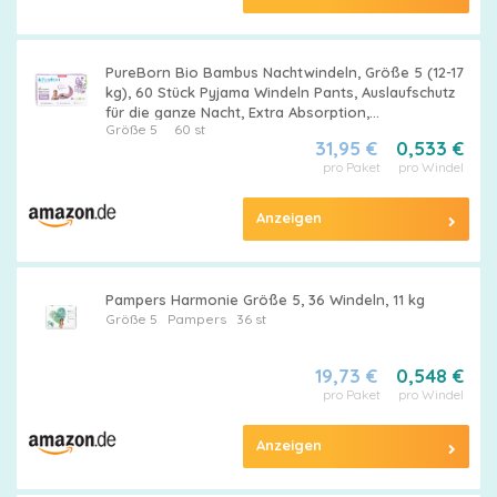
PureBorn Bio Bambus Nachtwindeln, Größe 5 (12-17
kg), 60 Stück Pyjama Windeln Pants, Auslaufschutz
für die ganze Nacht, Extra Absorption,
Größe 5
60 st
Geruchsschutz, Höschenwindeln mit Nässeindikator
31,95 €
0,533 €
pro Paket
pro Windel
Anzeigen
Pampers Harmonie Größe 5, 36 Windeln, 11 kg
Größe 5
Pampers
36 st
19,73 €
0,548 €
pro Paket
pro Windel
Anzeigen