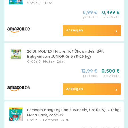
Größe 5
14 st
6,99 €
0,499 €
pro Paket
pro Windel
Anzeigen
26 St. MOLTEX Nature No1 Ökowindeln BÄR
Babywindeln JUNIOR Gr 5 (11-25 kg)
Größe 5
Moltex
26 st
12,99 €
0,500 €
pro Paket
pro Windel
Anzeigen
Pampers Baby Dry Pants Windeln, Größe 5, 12-17 kg,
Mega-Pack, 72 Stück
Größe 5
Pampers
72 st