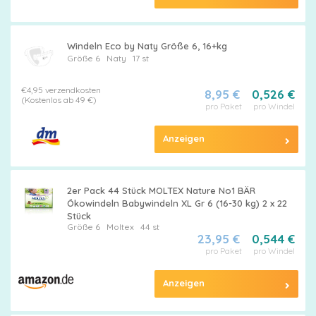
Windeln Eco by Naty Größe 6, 16+kg
Größe 6
Naty
17 st
€4,95 verzendkosten
8,95 €
0,526 €
(Kostenlos ab 49 €)
pro Paket
pro Windel
Anzeigen
2er Pack 44 Stück MOLTEX Nature No1 BÄR
Ökowindeln Babywindeln XL Gr 6 (16-30 kg) 2 x 22
Stück
Größe 6
Moltex
44 st
23,95 €
0,544 €
pro Paket
pro Windel
Anzeigen