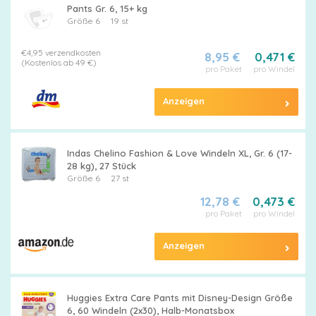
Pants Gr. 6, 15+ kg
Größe 6
19 st
€4,95 verzendkosten
8,95 €
0,471 €
(Kostenlos ab 49 €)
pro Paket
pro Windel
Anzeigen
Indas Chelino Fashion & Love Windeln XL, Gr. 6 (17-
28 kg), 27 Stück
Größe 6
27 st
12,78 €
0,473 €
pro Paket
pro Windel
Anzeigen
Huggies Extra Care Pants mit Disney-Design Größe
6, 60 Windeln (2x30), Halb-Monatsbox