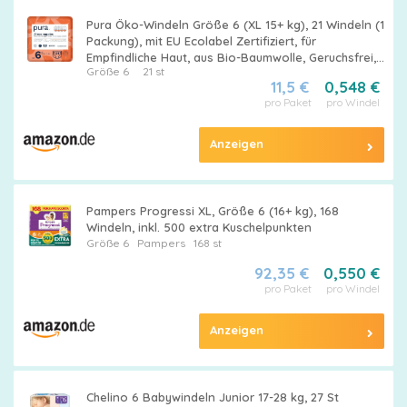
Pura Öko-Windeln Größe 6 (XL 15+ kg), 21 Windeln (1
Packung), mit EU Ecolabel Zertifiziert, für
Empfindliche Haut, aus Bio-Baumwolle, Geruchsfrei,
Größe 6
21 st
Hypoallergen, 12 Stunden Auslaufschutz
11,5 €
0,548 €
pro Paket
pro Windel
Anzeigen
Pampers Progressi XL, Größe 6 (16+ kg), 168
Windeln, inkl. 500 extra Kuschelpunkten
Größe 6
Pampers
168 st
92,35 €
0,550 €
pro Paket
pro Windel
Anzeigen
Chelino 6 Babywindeln Junior 17-28 kg, 27 St