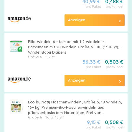
40,99 €
0,488 €
pro Paket
pro Windel
Anzeigen
Pillo Windeln 6 - Karton mit 112 Windeln, 4
Packungen mit 28 Windeln Größe 6 - XL (13-18 kg) -
Windel Baby Diapers
Größe 6
112 st
56,33 €
0,503 €
pro Paket
pro Windel
Anzeigen
Eco by Naty Höschenwindeln, Größe 6, 18 Windeln,
16+ kg, Premium-Bio‑Höschenwindeln aus
pflanzenbasiertem Materialien. Frei von
Größe 6
Naty
18 st
gefährlichen Chemikalien
9,15 €
0,508 €
pro Paket
pro Windel