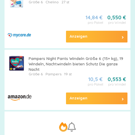
Größe 6
Chelino
27 st
14,84 €
0,550 €
pro Paket
pro Windel
Anzeigen
Pampers Night Pants Windeln Größe 6 (15+ kg), 19
Windeln, Nachtwindeln bieten Schutz Die ganze
Nacht
Größe 6
Pampers
19 st
10,5 €
0,553 €
pro Paket
pro Windel
Anzeigen