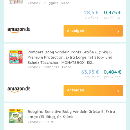
Größe 6
Huggies
60 st
28,5 €
0,475 €
pro Paket
pro Windel
Anzeigen
Pampers Baby Windeln Pants Größe 6 (15kg+)
Premium Protection, Extra Large mit Stop- und
Schutz Täschchen, MONATSBOX, 132
Größe 6
Pampers
132 st
Höschenwindeln
63,95 €
0,484 €
pro Paket
pro Windel
Anzeigen
Babylino Sensitive Baby Windeln Größe 6, Extra
Large (13-18Kg), 84 Stück
Größe 6
84 st